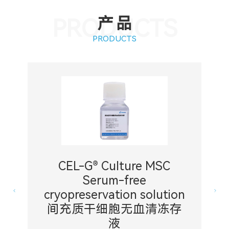
PRODUCTS
产品
PRODUCTS
CEL-G® Culture MSC
Serum-free
cryopreservation solution
间充质干细胞无血清冻存
液