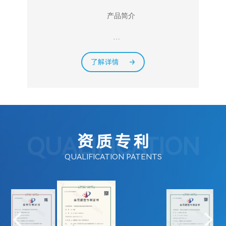
	产品简介

	CEL-G® Culture MSC Serum-free 
cryopreservationso...
了解详情
QUALIFICATION
资质专利
QUALIFICATION PATENTS